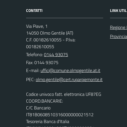
CONTATTI
LINK UTIL
Via Piave, 1
Regione
14050 Olmo Gentile (AT)
Provincia
C.F. 00182610055 - P.Iva:
00182610055
Telefono:
0144 93075
Fax: 0144 93075
E-mail:
PEC:
Codice univoco fatt. elettronica UF87EG
COORD.BANCARIE:
C/C Bancario
IT81B0608510316000000021512
Tesoreria Banca d'Italia