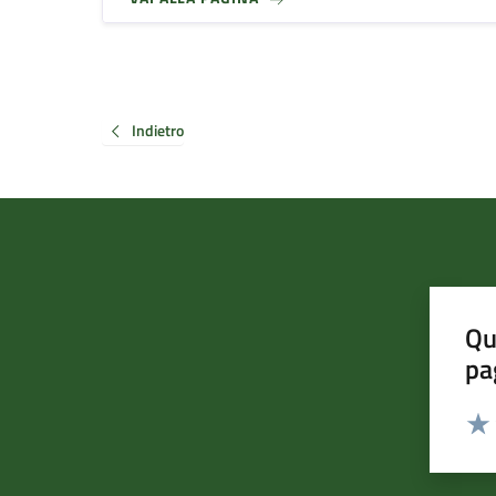
Indietro
Qu
pa
Valut
Valu