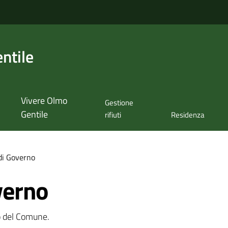
ntile
Vivere Olmo
Gestione
Gentile
rifiuti
Residenza
di Governo
verno
o del Comune.