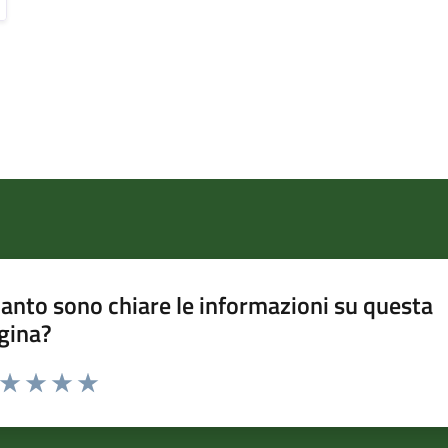
anto sono chiare le informazioni su questa
gina?
a da 1 a 5 stelle la pagina
ta 1 stelle su 5
Valuta 2 stelle su 5
Valuta 3 stelle su 5
Valuta 4 stelle su 5
Valuta 5 stelle su 5